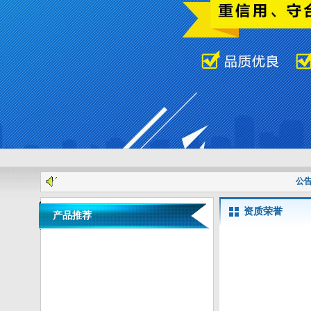
公告通
资质荣誉
产品推荐