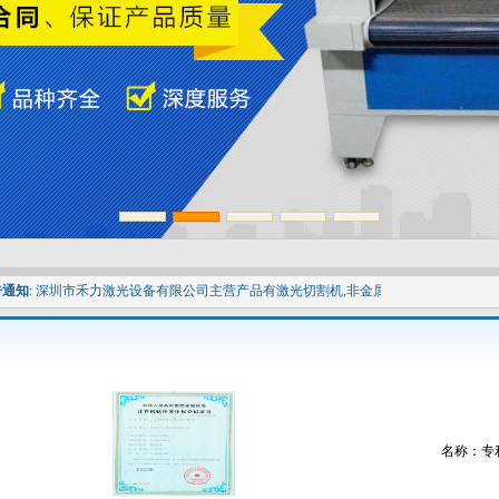
1
2
3
4
5
知
:
深圳市禾力激光设备有限公司主营产品有激光切割机,非金属材料激光切割机,全自动激
名称：专